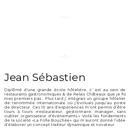
tout de A à Z
présent lors de votre
évènement
capable de vous faire vibrer
un fidèle des produits frais
un artisan passionné!
un artisan diplomé
Jean Sébastien
un amoureux de la bonne
cuisine
Diplômé d’une grande école hôtelière, c’ est au sein de
restaurants gastronomiques & de Relais Châteaux que je fis
mes premiers pas… Plus tard j’ intégrais un groupe hôtelier
de renommée internationale où j’évoluais jusqu’au poste
de directeur. Ces 10 ans d’expériences m’ont permis d’être
tours à tours «restaurateur, gestionnaire, manager, sans
oublier organisateur d’événements.» Voilà les fondements
de la société «La Folle Bouchée» qui m’auront donné l’idée
d’élaborer un concept traiteur dynamique et novateur.