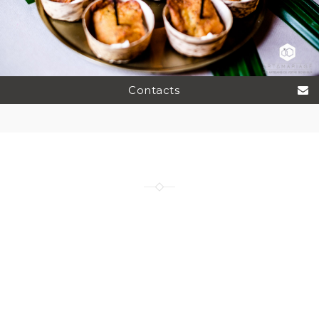
Contacts
Depuis 2011
600
+
Mariages