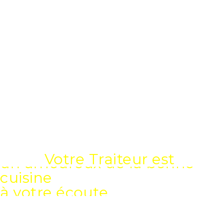
5000
+
Evènements entreprises
100000
+
Heures à cuisiner
300000
+
Repas servis
Votre Traiteur est
à votre écoute
disponible et de bons
conseils
la seule personne qui gère